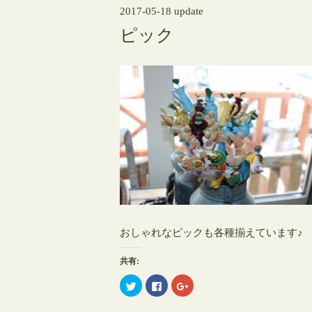
2017-05-18 update
ピック
おしゃれなピックも各種揃えています♪
共有:
ク
Facebook
ク
リ
で
リ
ッ
共
ッ
ク
有
ク