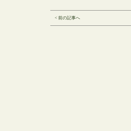
し
す
し
て
る
て
Twitter
に
Google+
で
は
で
共
ク
共
< 前の記事へ
有
リ
有
(新
ッ
(新
し
ク
し
い
し
い
ウ
て
ウ
ィ
く
ィ
ン
だ
ン
ド
さ
ド
ウ
い
ウ
で
(新
で
開
し
開
き
い
き
ま
ウ
ま
す)
ィ
す)
ン
ド
ウ
で
開
き
ま
す)