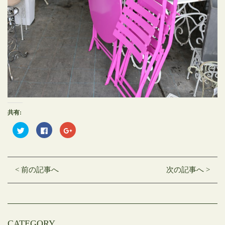
共有:
ク
Facebook
ク
リ
で
リ
ッ
共
ッ
ク
有
ク
し
す
し
て
る
て
Twitter
に
Google+
< 前の記事へ
次の記事へ >
で
は
で
共
ク
共
有
リ
有
(新
ッ
(新
し
ク
し
い
し
い
ウ
て
ウ
ィ
く
ィ
ン
だ
ン
CATEGORY
ド
さ
ド