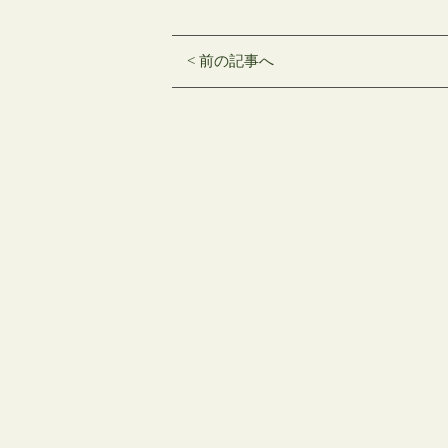
し
す
し
て
る
て
Twitter
に
Google+
で
は
で
共
ク
共
< 前の記事へ
有
リ
有
(新
ッ
(新
し
ク
し
い
し
い
ウ
て
ウ
ィ
く
ィ
ン
だ
ン
ド
さ
ド
ウ
い
ウ
で
(新
で
開
し
開
き
い
き
ま
ウ
ま
す)
ィ
す)
ン
ド
ウ
で
開
き
ま
す)