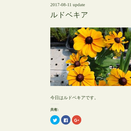
2017-08-11 update
ルドベキア
今日はルドベキアです。
共有:
ク
Facebook
ク
リ
で
リ
ッ
共
ッ
ク
有
ク