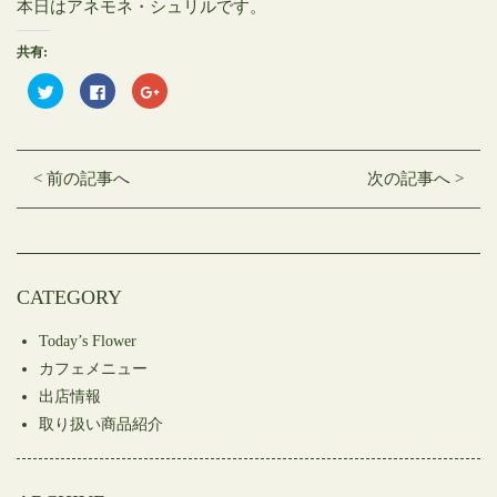
本日はアネモネ・シュリルです。
共有:
ク
Facebook
ク
リ
で
リ
ッ
共
ッ
ク
有
ク
し
す
し
て
る
て
Twitter
に
Google+
< 前の記事へ
次の記事へ >
で
は
で
共
ク
共
有
リ
有
(新
ッ
(新
し
ク
し
い
し
い
ウ
て
ウ
ィ
く
ィ
ン
だ
ン
CATEGORY
ド
さ
ド
ウ
い
ウ
で
(新
で
開
し
開
Today’s Flower
き
い
き
ま
ウ
ま
カフェメニュー
す)
ィ
す)
ン
出店情報
ド
ウ
取り扱い商品紹介
で
開
き
ま
す)