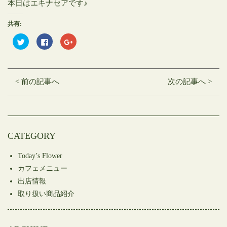
本日はエキナセアです♪
共有:
ク
Facebook
ク
リ
で
リ
ッ
共
ッ
ク
有
ク
し
す
し
て
る
て
Twitter
に
Google+
< 前の記事へ
次の記事へ >
で
は
で
共
ク
共
有
リ
有
(新
ッ
(新
し
ク
し
い
し
い
ウ
て
ウ
ィ
く
ィ
ン
だ
ン
CATEGORY
ド
さ
ド
ウ
い
ウ
で
(新
で
開
し
開
Today’s Flower
き
い
き
ま
ウ
ま
カフェメニュー
す)
ィ
す)
ン
出店情報
ド
ウ
取り扱い商品紹介
で
開
き
ま
す)