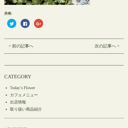
共有:
ク
Facebook
ク
リ
で
リ
ッ
共
ッ
ク
有
ク
し
す
し
て
る
て
Twitter
に
Google+
< 前の記事へ
次の記事へ >
で
は
で
共
ク
共
有
リ
有
(新
ッ
(新
し
ク
し
い
し
い
ウ
て
ウ
ィ
く
ィ
ン
だ
ン
CATEGORY
ド
さ
ド
ウ
い
ウ
で
(新
で
開
し
開
Today’s Flower
き
い
き
ま
ウ
ま
カフェメニュー
す)
ィ
す)
ン
出店情報
ド
ウ
取り扱い商品紹介
で
開
き
ま
す)