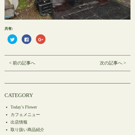
共有:
ク
Facebook
ク
リ
で
リ
ッ
共
ッ
ク
有
ク
し
す
し
て
る
て
Twitter
に
Google+
< 前の記事へ
次の記事へ >
で
は
で
共
ク
共
有
リ
有
(新
ッ
(新
し
ク
し
い
し
い
ウ
て
ウ
ィ
く
ィ
ン
だ
ン
CATEGORY
ド
さ
ド
ウ
い
ウ
で
(新
で
開
し
開
Today’s Flower
き
い
き
ま
ウ
ま
カフェメニュー
す)
ィ
す)
ン
出店情報
ド
ウ
取り扱い商品紹介
で