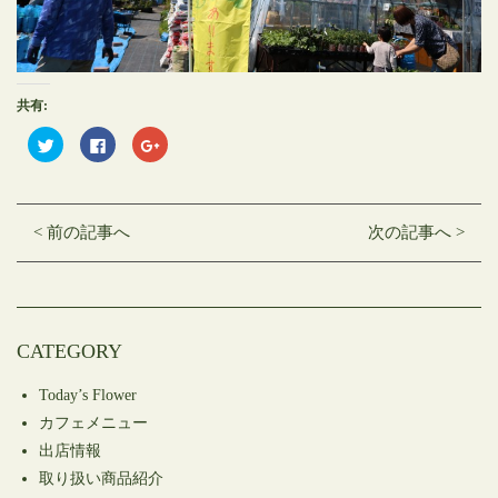
共有:
ク
Facebook
ク
リ
で
リ
ッ
共
ッ
ク
有
ク
し
す
し
て
る
て
Twitter
に
Google+
< 前の記事へ
次の記事へ >
で
は
で
共
ク
共
有
リ
有
(新
ッ
(新
し
ク
し
い
し
い
ウ
て
ウ
ィ
く
ィ
ン
だ
ン
CATEGORY
ド
さ
ド
ウ
い
ウ
で
(新
で
開
し
開
Today’s Flower
き
い
き
ま
ウ
ま
カフェメニュー
す)
ィ
す)
ン
出店情報
ド
ウ
取り扱い商品紹介
で