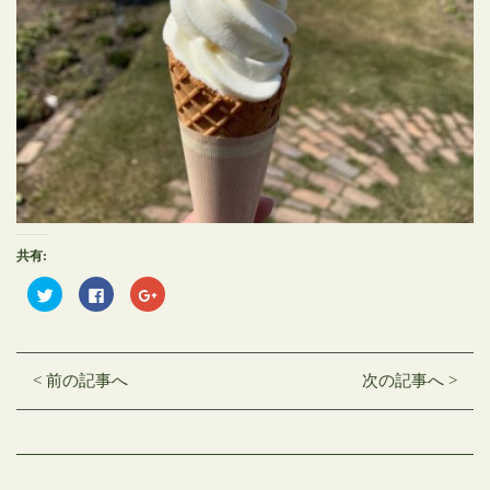
共有:
ク
Facebook
ク
リ
で
リ
ッ
共
ッ
ク
有
ク
し
す
し
て
る
て
Twitter
に
Google+
< 前の記事へ
次の記事へ >
で
は
で
共
ク
共
有
リ
有
(新
ッ
(新
し
ク
し
い
し
い
ウ
て
ウ
ィ
く
ィ
ン
だ
ン