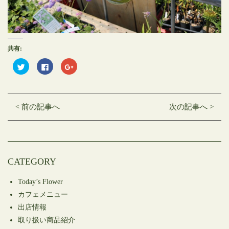
共有:
ク
Facebook
ク
リ
で
リ
ッ
共
ッ
ク
有
ク
し
す
し
て
る
て
Twitter
に
Google+
< 前の記事へ
次の記事へ >
で
は
で
共
ク
共
有
リ
有
(新
ッ
(新
し
ク
し
い
し
い
ウ
て
ウ
ィ
く
ィ
ン
だ
ン
CATEGORY
ド
さ
ド
ウ
い
ウ
で
(新
で
開
し
開
Today’s Flower
き
い
き
ま
ウ
ま
カフェメニュー
す)
ィ
す)
ン
出店情報
ド
ウ
取り扱い商品紹介
で