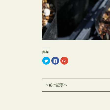
共有:
ク
Facebook
ク
リ
で
リ
ッ
共
ッ
ク
有
ク
し
す
し
て
る
て
Twitter
に
Google+
で
は
で
共
ク
共
< 前の記事へ
有
リ
有
(新
ッ
(新
し
ク
し
い
し
い
ウ
て
ウ
ィ
く
ィ
ン
だ
ン
ド
さ
ド
ウ
い
ウ