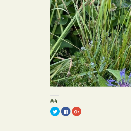
共有:
ク
Facebook
ク
リ
で
リ
ッ
共
ッ
ク
有
ク
し
す
し
て
る
て