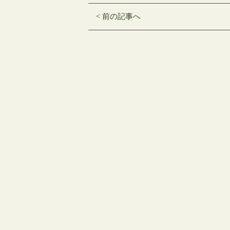
Twitter
に
Google+
で
は
で
共
ク
共
< 前の記事へ
有
リ
有
(新
ッ
(新
し
ク
し
い
し
い
ウ
て
ウ
ィ
く
ィ
ン
だ
ン
ド
さ
ド
ウ
い
ウ
で
(新
で
開
し
開
き
い
き
ま
ウ
ま
す)
ィ
す)
ン
ド
ウ
で
開
き
ま
す)