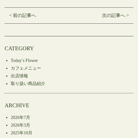
ク
有
ク
し
す
し
て
る
て
Twitter
に
Google+
< 前の記事へ
次の記事へ >
で
は
で
共
ク
共
有
リ
有
(新
ッ
(新
し
ク
し
い
し
い
ウ
て
ウ
ィ
く
ィ
ン
だ
ン
CATEGORY
ド
さ
ド
ウ
い
ウ
で
(新
で
開
し
開
Today’s Flower
き
い
き
ま
ウ
ま
カフェメニュー
す)
ィ
す)
ン
出店情報
ド
ウ
取り扱い商品紹介
で
開
き
ま
す)
ARCHIVE
2026年7月
2026年3月
2025年10月