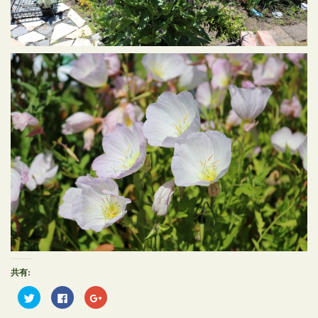
共有:
ク
Facebook
ク
リ
で
リ
ッ
共
ッ