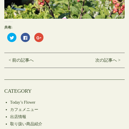
共有:
ク
Facebook
ク
リ
で
リ
ッ
共
ッ
ク
有
ク
し
す
し
て
る
て
Twitter
に
Google+
< 前の記事へ
次の記事へ >
で
は
で
共
ク
共
有
リ
有
(新
ッ
(新
し
ク
し
い
し
い
ウ
て
ウ
ィ
く
ィ
ン
だ
ン
CATEGORY
ド
さ
ド
ウ
い
ウ
で
(新
で
開
し
開
Today’s Flower
き
い
き
ま
ウ
ま
カフェメニュー
す)
ィ
す)
ン
出店情報
ド
ウ
取り扱い商品紹介
で