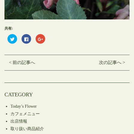
共有:
ク
Facebook
ク
リ
で
リ
ッ
共
ッ
ク
有
ク
し
す
し
て
る
て
Twitter
に
Google+
< 前の記事へ
次の記事へ >
で
は
で
共
ク
共
有
リ
有
(新
ッ
(新
し
ク
し
い
し
い
ウ
て
ウ
ィ
く
ィ
ン
だ
ン
CATEGORY
ド
さ
ド
ウ
い
ウ
で
(新
で
開
し
開
Today’s Flower
き
い
き
ま
ウ
ま
カフェメニュー
す)
ィ
す)
ン
出店情報
ド
ウ
取り扱い商品紹介
で