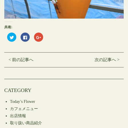
共有:
ク
Facebook
ク
リ
で
リ
ッ
共
ッ
ク
有
ク
し
す
し
て
る
て
Twitter
に
Google+
< 前の記事へ
次の記事へ >
で
は
で
共
ク
共
有
リ
有
(新
ッ
(新
し
ク
し
い
し
い
ウ
て
ウ
ィ
く
ィ
ン
だ
ン
CATEGORY
ド
さ
ド
ウ
い
ウ
で
(新
で
開
し
開
Today’s Flower
き
い
き
ま
ウ
ま
カフェメニュー
す)
ィ
す)
ン
出店情報
ド
ウ
取り扱い商品紹介
で