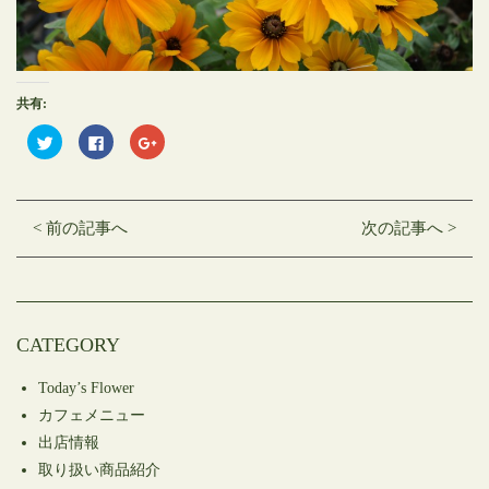
共有:
ク
Facebook
ク
リ
で
リ
ッ
共
ッ
ク
有
ク
し
す
し
て
る
て
Twitter
に
Google+
< 前の記事へ
次の記事へ >
で
は
で
共
ク
共
有
リ
有
(新
ッ
(新
し
ク
し
い
し
い
ウ
て
ウ
ィ
く
ィ
ン
だ
ン
CATEGORY
ド
さ
ド
ウ
い
ウ
で
(新
で
開
し
開
Today’s Flower
き
い
き
ま
ウ
ま
カフェメニュー
す)
ィ
す)
ン
出店情報
ド
ウ
取り扱い商品紹介
で