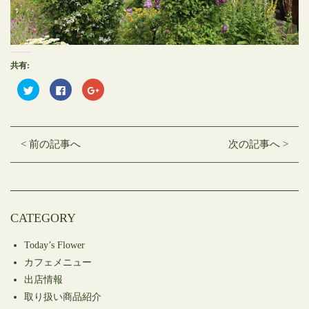
共有:
ク
Facebook
ク
リ
で
リ
ッ
共
ッ
ク
有
ク
し
す
し
て
る
て
Twitter
に
Google+
< 前の記事へ
次の記事へ >
で
は
で
共
ク
共
有
リ
有
(新
ッ
(新
し
ク
し
い
し
い
ウ
て
ウ
ィ
く
ィ
ン
だ
ン
CATEGORY
ド
さ
ド
ウ
い
ウ
で
(新
で
開
し
開
Today’s Flower
き
い
き
ま
ウ
ま
カフェメニュー
す)
ィ
す)
ン
出店情報
ド
ウ
取り扱い商品紹介
で