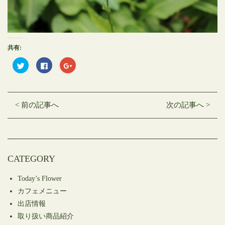
共有:
ク
Facebook
ク
リ
で
リ
ッ
共
ッ
ク
有
ク
し
す
し
て
る
て
Twitter
に
Google+
< 前の記事へ
次の記事へ >
で
は
で
共
ク
共
有
リ
有
(新
ッ
(新
し
ク
し
い
し
い
ウ
て
ウ
ィ
く
ィ
ン
だ
ン
CATEGORY
ド
さ
ド
ウ
い
ウ
で
(新
で
開
し
開
Today’s Flower
き
い
き
ま
ウ
ま
カフェメニュー
す)
ィ
す)
ン
出店情報
ド
ウ
取り扱い商品紹介
で