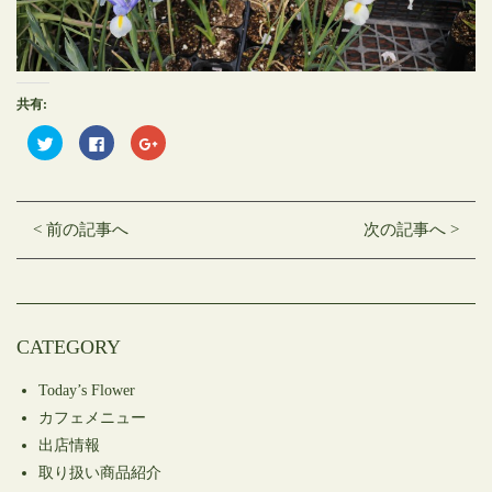
共有:
ク
Facebook
ク
リ
で
リ
ッ
共
ッ
ク
有
ク
し
す
し
て
る
て
Twitter
に
Google+
< 前の記事へ
次の記事へ >
で
は
で
共
ク
共
有
リ
有
(新
ッ
(新
し
ク
し
い
し
い
ウ
て
ウ
ィ
く
ィ
ン
だ
ン
CATEGORY
ド
さ
ド
ウ
い
ウ
で
(新
で
開
し
開
Today’s Flower
き
い
き
ま
ウ
ま
カフェメニュー
す)
ィ
す)
ン
出店情報
ド
ウ
取り扱い商品紹介
で