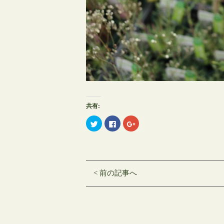
共有:
ク
Facebook
ク
リ
で
リ
ッ
共
ッ
ク
有
ク
し
す
し
て
る
て
Twitter
に
Google+
で
は
で
共
ク
共
< 前の記事へ
有
リ
有
(新
ッ
(新
し
ク
し
い
し
い
ウ
て
ウ
ィ
く
ィ
ン
だ
ン
ド
さ
ド
ウ
い
ウ