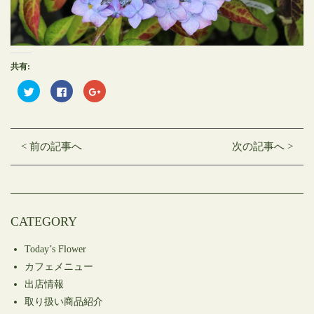
共有:
ク
Facebook
ク
リ
で
リ
ッ
共
ッ
ク
有
ク
し
す
し
て
る
て
Twitter
に
Google+
< 前の記事へ
次の記事へ >
で
は
で
共
ク
共
有
リ
有
(新
ッ
(新
し
ク
し
い
し
い
ウ
て
ウ
ィ
く
ィ
ン
だ
ン
CATEGORY
ド
さ
ド
ウ
い
ウ
で
(新
で
開
し
開
Today’s Flower
き
い
き
ま
ウ
ま
カフェメニュー
す)
ィ
す)
ン
出店情報
ド
ウ
取り扱い商品紹介
で