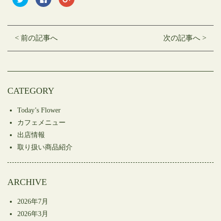
リ
で
リ
ッ
共
ッ
ク
有
ク
し
す
し
て
る
て
Twitter
に
Google+
< 前の記事へ
次の記事へ >
で
は
で
共
ク
共
有
リ
有
(新
ッ
(新
し
ク
し
い
し
い
ウ
て
ウ
ィ
く
ィ
ン
だ
ン
CATEGORY
ド
さ
ド
ウ
い
ウ
で
(新
で
開
し
開
Today’s Flower
き
い
き
ま
ウ
ま
カフェメニュー
す)
ィ
す)
ン
出店情報
ド
ウ
取り扱い商品紹介
で
開
き
ま
す)
ARCHIVE
2026年7月
2026年3月