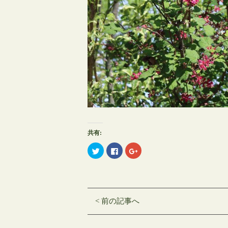
共有:
ク
Facebook
ク
リ
で
リ
ッ
共
ッ
ク
有
ク
し
す
し
て
る
て
Twitter
に
Google+
で
は
で
共
ク
共
< 前の記事へ
有
リ
有
(新
ッ
(新
し
ク
し
い
し
い