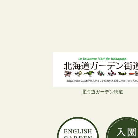
ウ
て
ウ
ィ
く
ィ
ン
だ
ン
ド
さ
ド
ウ
い
ウ
で
(新
で
開
し
開
き
い
き
ま
ウ
ま
す)
ィ
す)
ン
ド
ウ
で
開
き
ま
す)
北海道ガーデン街道