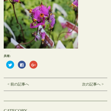
共有:
ク
Facebook
ク
リ
で
リ
ッ
共
ッ
ク
有
ク
し
す
し
て
る
て
Twitter
に
Google+
< 前の記事へ
次の記事へ >
で
は
で
共
ク
共
有
リ
有
(新
ッ
(新
し
ク
し
い
し
い
ウ
て
ウ
ィ
く
ィ
ン
だ
ン
CATEGORY